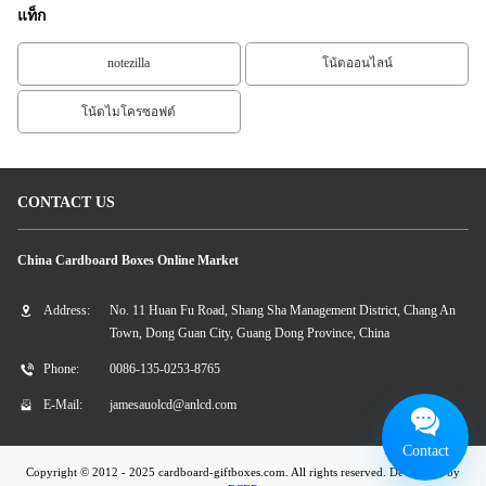
แท็ก
notezilla
โน้ตออนไลน์
โน้ตไมโครซอฟต์
CONTACT US
China Cardboard Boxes Online Market
Address:
No. 11 Huan Fu Road, Shang Sha Management District, Chang An
Town, Dong Guan City, Guang Dong Province, China
Phone:
0086-135-0253-8765
E-Mail:
jamesauolcd@anlcd.com
Contact
Copyright © 2012 - 2025 cardboard-giftboxes.com. All rights reserved. Developed by