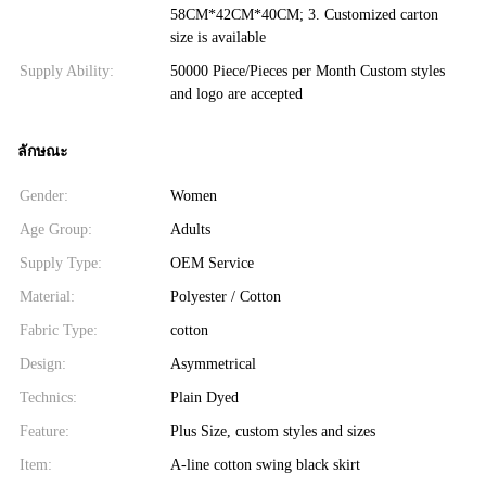
58CM*42CM*40CM; 3. Customized carton
size is available
Supply Ability:
50000 Piece/Pieces per Month Custom styles
and logo are accepted
ลักษณะ
Gender:
Women
Age Group:
Adults
Supply Type:
OEM Service
Material:
Polyester / Cotton
Fabric Type:
cotton
Design:
Asymmetrical
Technics:
Plain Dyed
Feature:
Plus Size, custom styles and sizes
Item:
A-line cotton swing black skirt