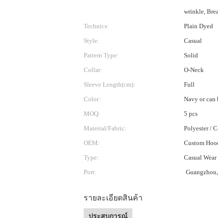
wrinkle, Brea
Technics:
Plain Dyed
Style:
Casual
Pattern Type:
Solid
Collar:
O-Neck
Sleeve Length(cm):
Full
Color:
Navy or can 
MOQ:
5 pcs
Material/Fabric:
Polyester / 
OEM:
Custom Hood
Type:
Casual Wear
Port:
Guangzhou,
รายละเอียดสินค้า
ประสบการณ์