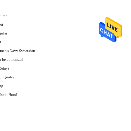
tumn
rt
gular
0
en's Navy Sweatshirt
n be cutomized
15days
h Qualiy
ng
thout Hood