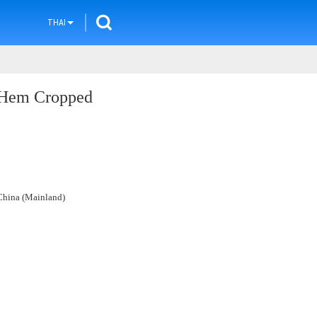
THAI
g Hem Cropped
hina (Mainland)