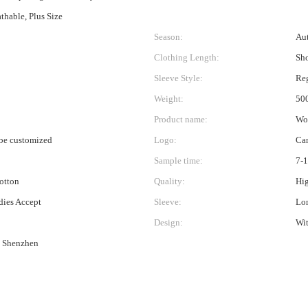
thable, Plus Size
Season:
Au
Clothing Length:
Sho
Sleeve Style:
Re
Weight:
50
Product name:
Wom
be customized
Logo:
Ca
Sample time:
7-
Cotton
Quality:
Hig
ies Accept
Sleeve:
Lo
Design:
Wi
 Shenzhen