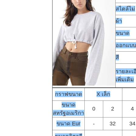
สไตล์ไม่
ผ้า
ขนาด
ออกแบบ
สี
รายละเอ
เพิ่มเติม
กราฟขนาด
X เล็ก
ขนาด
0
2
4
สหรัฐอเมริกา
ขนาด Eur
-
32
34