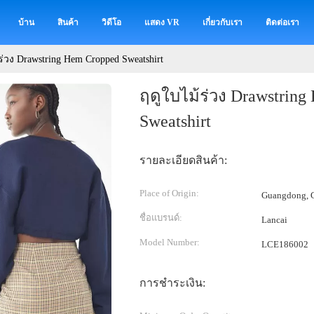
บ้าน
สินค้า
วิดีโอ
แสดง VR
เกี่ยวกับเรา
ติดต่อเรา
ร่วง Drawstring Hem Cropped Sweatshirt
ฤดูใบไม้ร่วง Drawstrin
Sweatshirt
รายละเอียดสินค้า:
Place of Origin:
Guangdong, C
ชื่อแบรนด์:
Lancai
Model Number:
LCE186002
การชำระเงิน: