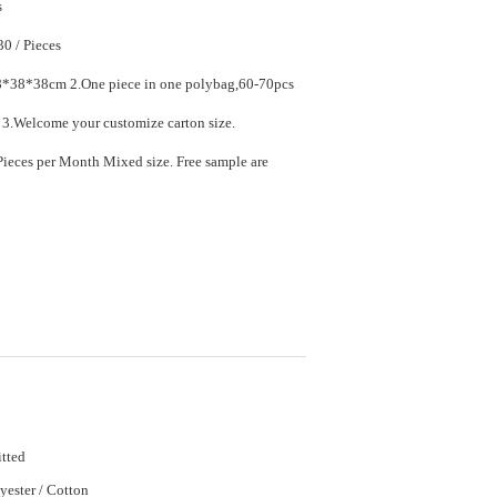
s
$10.10 - $15.30 / Pieces
ece in one polybag,60-70pcs
in one carton. 3.Welcome your customize carton size.
ed size. Free sample are
tted
yester / Cotton