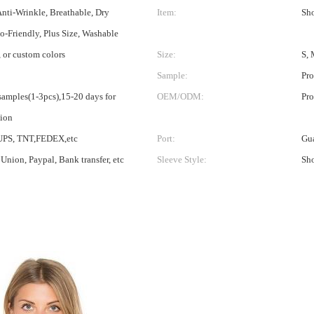
Anti-Wrinkle, Breathable, Dry
Item:
Sho
o-Friendly, Plus Size, Washable
, or custom colors
Size:
S, 
Sample:
Pro
 samples(1-3pcs),15-20 days for
OEM/ODM:
Pr
tion
UPS, TNT,FEDEX,etc
Port:
Gu
Union, Paypal, Bank transfer, etc
Sleeve Style:
Sho