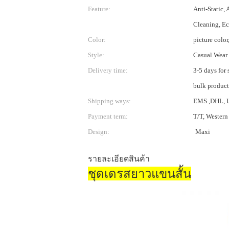
Feature:
Anti-Static, 
Cleaning, Ec
Color:
picture color
Style:
Casual Wear
Delivery time:
3-5 days for
bulk produc
Shipping ways:
EMS ,DHL, 
Payment term:
T/T, Western 
Design:
Maxi
รายละเอียดสินค้า
ชุดเดรสยาวแขนสั้น