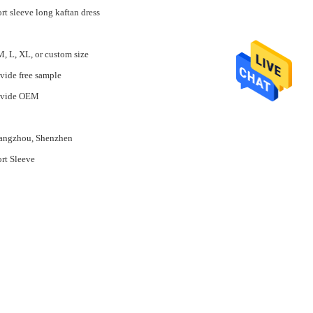
rt sleeve long kaftan dress
M, L, XL, or custom size
vide free sample
ovide OEM
angzhou, Shenzhen
rt Sleeve