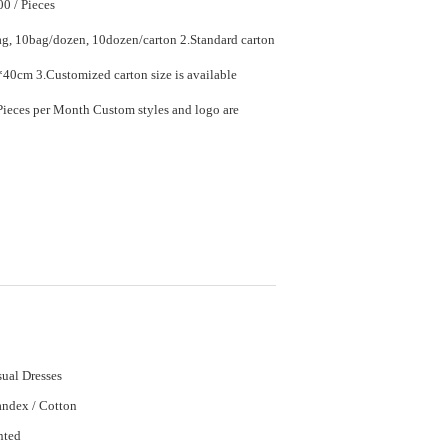
$10.00 - $12.00 / Pieces
0bag/dozen, 10dozen/carton 2.Standard carton
size is 58*42*40cm 3.Customized carton size is available
tom styles and logo are
ual Dresses
ndex / Cotton
nted