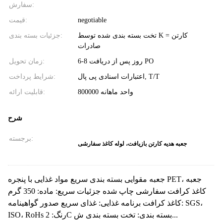
سفارش:
negotiable
قیمت:
تخت بسته بندی شده توسط K = کارتن
جزئیات بسته بندی:
صادرات
6-8 روز پس از دریافت PO
زمان تحویل:
اعتبارات اسنادی پی پال, T/T
شرایط پرداخت:
800000 واحد ماهانه
قابلیت ارائه:
شرح
برجسته:
جعبه هدیه کارتن بازیافت، لوله کاغذ سفارشی
جعبه مقوایی بسته بندی سریع مواد غذایی با پنجره PET، جعبه
کاغذ کرافت سفارشی چاپ شده جزئیات سریع: ماده: 350 گرم
کاغذ کرافت برنامه غذایی: غذای سریع صدور گواهینامه: SGS،
ISO، RoHs رنگ: 2C بسته بندی: تخت بسته بندی ش...