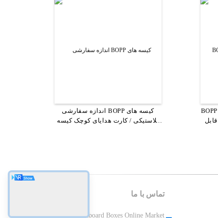
3 لایه ی کاغذ توالت بزرگ رول برای
B کیسه های پلی پروپیلن با قابلیت
اندازه سفارشی BOPP کیسه های
لایه های پلاستیکی 3 لایه کیسه های
یکی
قابل
پلاستیکی / کارت هدایای کوچک کیسه
پلاستیکی قابل تنظیم مجدد دایپاک غذا
های ویولون
تماس با ما
China Cardboard Boxes Online Market