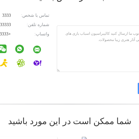
تماس با شخص:
3333
شماره تلفن:
33333
واتساپ:
+33333
شما ممکن است در این مورد باشید