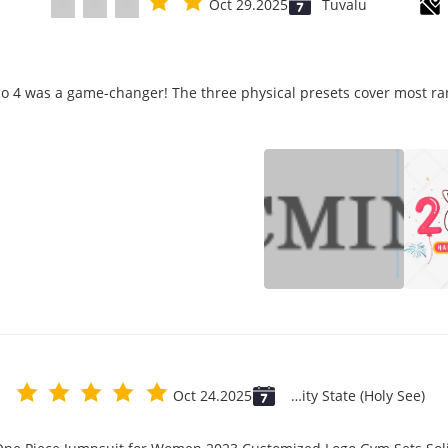
Oct 29.2025
Tuvalu
ico 4 was a game-changer! The three physical presets cover most ra
Oct 24.2025
Vatican City State (Holy See)