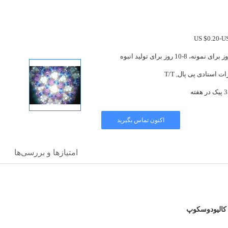
US $0.20-U
ات اسنادی پی پال, T/T
فته
اکنون تماس بگیرید
امتیازها و بررسی‌ها
 کالیودوسکوپ