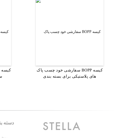
سفارشی خود چسب پاک BOPP کیسه
کیسه های پلاستیکی قابل تعویض برای
کیسه ه
کیسه ه
میوه های خشک
های پلاستیکی برای بسته بندی
سف
شستشو
دسته بن
پوشه