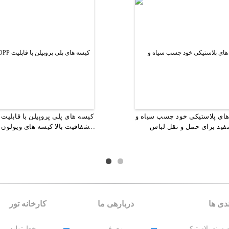
ای قابل تعویض پلاستیکی قابل
ای پلاستیکی خود چسب سیاه و
OPP
ید برای حمل و نقل لباس
 یکبار مصرف برای کیسه های
خانم / بچه ها، آیتم های بیولوژ
شفافیت بالا کیسه های ویولون 
Marker Pen Whiteboard
تعویض برای اقلام کوچک
دی ها
دربارهی ما
کارخانه تور
 سند پلاستیکی
معرفی
خط تولید