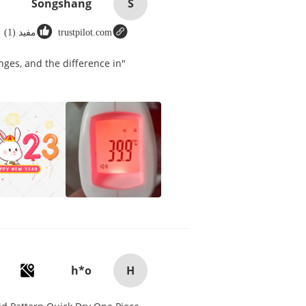
Songshang
S
trustpilot.com
مفید (1)
nges, and the difference in
h*o
H