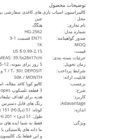
توضیحات محصول
کالیبراسیون اسباب بازی های کاغذی سفارشی برا
محل :
چين
نام تجاری:
هنگگ
شماره مدل:
HG-2562
صدور گواهینامه:
EN71 قسمت 1-3
1K
MOQ:
قیمت:
US $ 0.99-2.15
جزئیات بسته بندی:
 MEAS: 39.5x28x17cm
زمان تحویل:
5 روز برای نمونه، 12-15 روز برای تولید انبوه
شرایط پرداخت:
T / T، 30٪ DEPOSIT و 70٪ BALANCE
قابلیت ارائه:
50K / MONTH
برچسب:
كاليو كوپا كاغذ مقاله، ا
شرح:
3 قطعه تلسکوپ kaleidoscopes، به عنوان هدیه برای هر هدف ارتقاء استفاده می شود
کاربرد:
هدیه برای اهداف تبلیغات
Adavantage:
رنگ های قابل دسترس
اندازه:
کوتاه: 51 (دیا) x 151 (H) میلی متر
طول: 51 (دی) × 201 (H) میلیمتر
ویژگی:
فقط به شما ایده های ساد
ما دانه های پلاستیکی ی
و این قطعا یک کالیسوپت