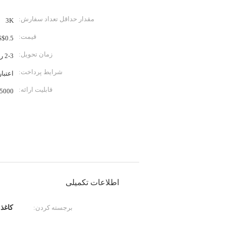
مقدار حداقل تعداد سفارش:
3K
قیمت:
S$0.5
زمان تحویل:
2-3 روز برای نمونه، 8-10 روز برای تولید انبوه
شرایط پرداخت:
اعتبار
قابلیت ارائه:
35000 پیک در ه
اطلاعات تکمیلی
برجسته کردن:
کاغذ