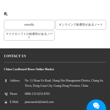
札
notezilla
オンラインで粘着性があるノート
マイクロソフトの粘着性があるノー
ト
CONTACT US
China Cardboard Boxes Online Market
Address:
No. 11 Huan Fu Road, Shang Sha Management District, Chang An
Town, Dong Guan City, Guang Dong Province, China
Phone:
0086-135-0253-8765
E-Mail:
jamesauolcd@anlcd.com