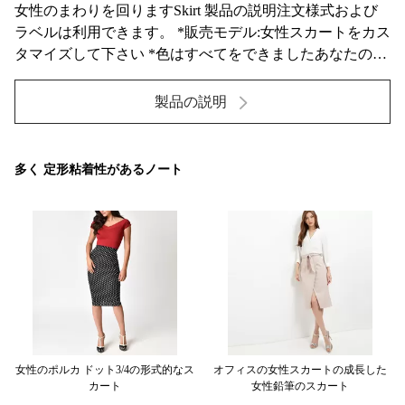
女性のまわりを回りますSkirt 製品の説明注文様式および
ラベルは利用できます。 *販売モデル:女性スカートをカス
タマイズして下さい *色はすべてをできましたあなたのた
めにカスタマイズされて大きさで分類し。 サイ
ズ:XSSMLXLXXLXXXL イギリス681012141618 米国
製品の説明
2468101214 供給のタイプ: OEM/ODM 製品タイプ: 女性ス
カート 材...
多く 定形粘着性があるノート
は
女性のポルカ ドット3/4の形式的なス
オフィスの女性スカートの成長した
女
す
カート
女性鉛筆のスカート
い