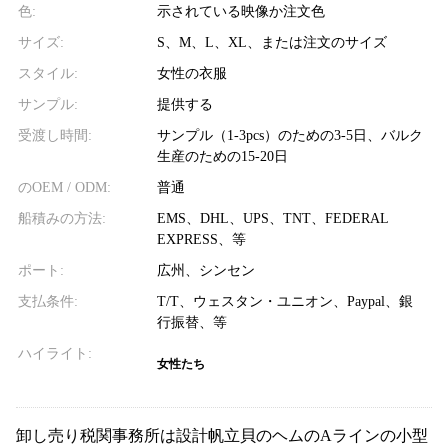
色:
示されている映像か注文色
サイズ:
S、M、L、XL、または注文のサイズ
スタイル:
女性の衣服
サンプル:
提供する
受渡し時間:
サンプル（1-3pcs）のための3-5日、バルク
生産のための15-20日
のOEM / ODM:
普通
船積みの方法:
EMS、DHL、UPS、TNT、FEDERAL
EXPRESS、等
ポート:
広州、シンセン
支払条件:
T/T、ウェスタン・ユニオン、Paypal、銀
行振替、等
ハイライト:
女性たち
卸し売り税関事務所は設計帆立貝のヘムのAラインの小型