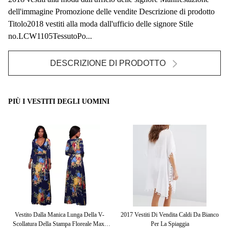
dell'immagine Promozione delle vendite Descrizione di prodotto
Titolo2018 vestiti alla moda dall'ufficio delle signore Stile
no.LCW1105TessutoPo...
DESCRIZIONE DI PRODOTTO
PIÙ I VESTITI DEGLI UOMINI
la
Vestito Dalla Manica Lunga Della V-
2017 Vestiti Di Vendita Caldi Da Bianco
La
i
Scollatura Della Stampa Floreale Maxi
Per La Spiaggia
I