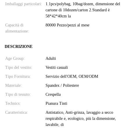
Imballaggi particolari:
1.1pcs/polybag, 10bag/dozen, dimensione del
cartone di 10dozen/carton 2.Standard è
58*42*40cm la
Capacità di
80000 Pezzo/pezzi al mese
alimentazione:
DESCRIZIONE
Age Group:
Adulti
Tipo del vestito:
Vestiti casuali
Tipo Fornitura:
Servizio dell'OEM, OEM/ODM
Materiale:
Spandex / Poliestere
Tipo di tessuto:
Crespella
Technics:
Pianura Tinti
Caratteristica:
Antistatico, Anti-grinza, lavaggio a secco
respirabile e, ecologico, più la dimensione,
lavabile, di