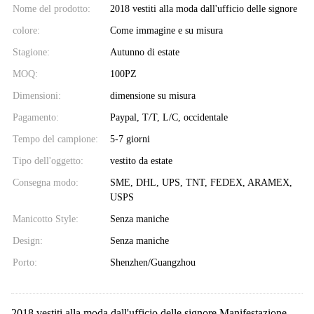
Nome del prodotto:
2018 vestiti alla moda dall'ufficio delle signore
colore:
Come immagine e su misura
Stagione:
Autunno di estate
MOQ:
100PZ
Dimensioni:
dimensione su misura
Pagamento:
Paypal, T/T, L/C, occidentale
Tempo del campione:
5-7 giorni
Tipo dell'oggetto:
vestito da estate
Consegna modo:
SME, DHL, UPS, TNT, FEDEX, ARAMEX,
USPS
Manicotto Style:
Senza maniche
Design:
Senza maniche
Porto:
Shenzhen/Guangzhou
2018 vestiti alla moda dall'ufficio delle signore Manifestazione