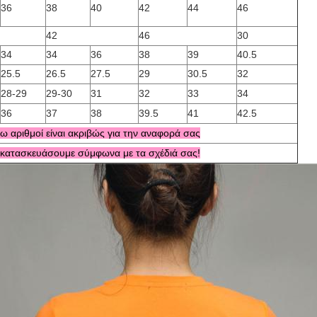
36
38
40
42
44
46
42
46
30
34
34
36
38
39
40.5
25.5
26.5
27.5
29
30.5
32
28-29
29-30
31
32
33
34
36
37
38
39.5
41
42.5
 αριθμοί είναι ακριβώς για την αναφορά σας
 κατασκευάσουμε σύμφωνα με τα σχέδιά σας!