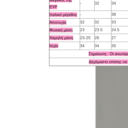
Μέγεθος της
-
32
34
ΕΥΡ
-
38
Ιταλικό μέγεθος
32
32
33
Αποτυχία
23
23.5
24.5
Φυσική μέση
Χαμηλή μέση
23-25
26
27
Ισχίο
34
34
35
Σημείωση: Οι ανωτέρω
Δεχόμαστε επίσης να