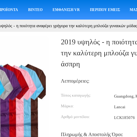
ΠΡΟΪΌΝΤΑ
ΒΊΝΤΕΟ
ΕΜΦΆΝΙΣΗ VR
ΠΕΡΊΠΟΥ ΕΜΕΊΣ
ΜΑΣ
υψηλός - η ποιότητα αναφέρει γρήγορα την καλύτερη μπλούζα γυναικών μόδα
2019 υψηλός - η ποιότητ
την καλύτερη μπλούζα γ
άσπρη
Λεπτομέρειες:
Τόπος καταγωγής:
Guangdong, Κ
Μάρκα:
Lancai
Αριθμό μοντέλου:
LCK185076
Πληρωμής & Αποστολής Όροι: