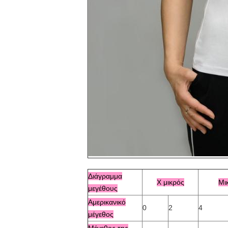
Διάγραμμα
Χ μικρός
Μι
μεγέθους
Αμερικανικό
0
2
4
μέγεθος