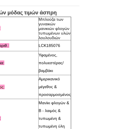
κών μόδας τιμών άσπρη
Μπλούζα των
γυναικών
:
μανικιών φλογών
τυπωμένων υλών
λουλουδιών
ριθ.:
LCK185076
Υφαμένος,
α:
πολυεστέρας/
βαμβάκι
Αμερικανικό
μέγεθος &
ος:
προσαρμοσμένος
Μανίκι φλογών &
Β - λαιμός &
:
τυπωμένη &
τυπωμένη ύλη