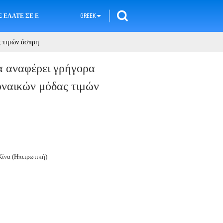
 ΕΛΆΤΕ ΣΕ ΕΠΑΦΉ ΜΕ
GREEK
ς τιμών άσπρη
α αναφέρει γρήγορα
υναικών μόδας τιμών
ίνα (Ηπειρωτική)