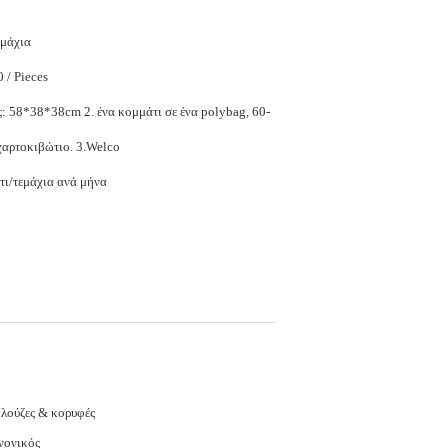
εμάχια
$6.00 - $13.00 / Pieces
 ένα κομμάτι σε ένα polybag, 60-
70pcs σε ένα χαρτοκιβώτιο. 3.Welco
ι/τεμάχια ανά μήνα
λούζες & κορυφές
νονικός