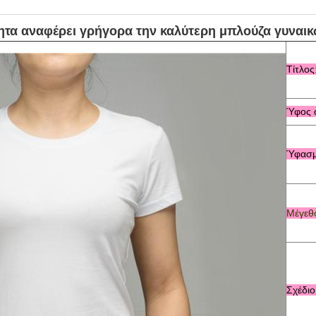
τητα αναφέρει γρήγορα την καλύτερη μπλούζα γυναι
Τίτλος
Ύφος α
Ύφασμ
Μέγεθ
Σχέδιο