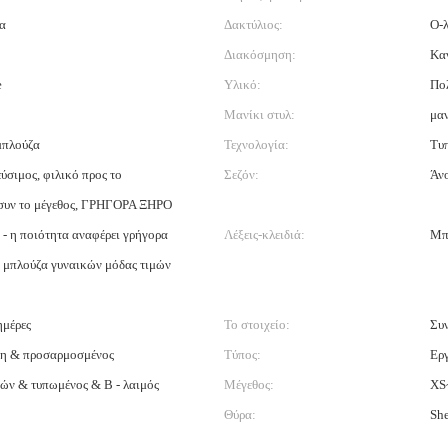
α
Δακτύλιος:
Ο-
Διακόσμηση:
Κα
e
Υλικό:
Πο
Μανίκι στυλ:
μα
μπλούζα
Τεχνολογία:
Τυ
εύσιμος, φιλικό προς το
Σεζόν:
Άνο
 συν το μέγεθος, ΓΡΗΓΟΡΑ ΞΗΡΟ
- η ποιότητα αναφέρει γρήγορα
Λέξεις-κλειδιά:
Μπ
η μπλούζα γυναικών μόδας τιμών
ημέρες
Το στοιχείο:
Συ
η & προσαρμοσμένος
Τύπος:
Εργ
ών & τυπωμένος & Β - λαιμός
Μέγεθος:
XS
Θύρα:
Sh