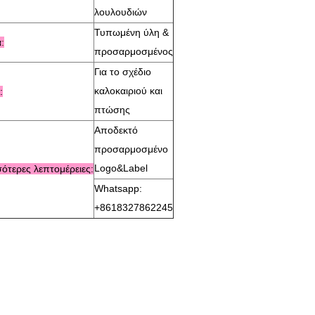
λουλουδιών
Τυπωμένη ύλη &
α
:
προσαρμοσμένος
Για το σχέδιο
καλοκαιριού και
:
πτώσης
Αποδεκτό
προσαρμοσμένο
Logo&Label
σότερες
λεπτομέρειες:
Whatsapp:
+8618327862245