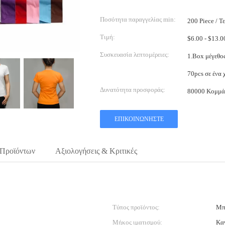
Ποσότητα παραγγελίας min:
200 Piece / Τ
Τιμή:
Συσκευασία λεπτομέρειες:
1.Box μέγεθος: 58*38*38cm 2.
Δυνατότητα προσφοράς:
80000 Κομμάτ
ΕΠΙΚΟΙΝΩΝΉΣΤΕ
 Προϊόντων
Αξιολογήσεις & Κριτικές
Τύπος προϊόντος:
Μπ
Μήκος ιματισμού:
Κα