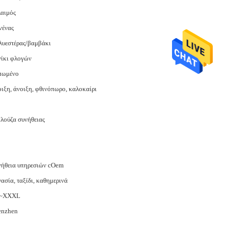
λαιμός
νένας
λυεστέρας/βαμβάκι
νίκι φλογών
πωμένο
ιξη, άνοιξη, φθινόπωρο, καλοκαίρι
λούζα συνήθειας
νήθεια υπηρεσιών cOem
ασία, ταξίδι, καθημερινά
~XXXL
enzhen