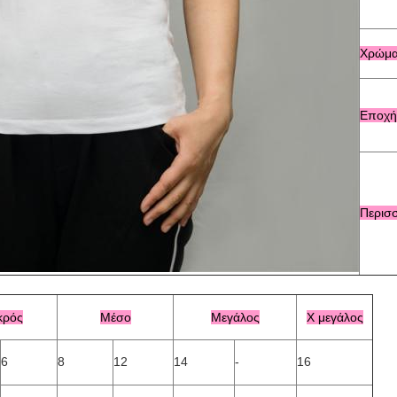
Χρώμ
Εποχή
Περισ
κρός
Μέσο
Μεγάλος
Χ μεγάλος
6
8
12
14
-
16