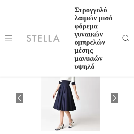
Στρογγυλό
λαιμών μισό
φόρεμα
Στρογγυλό Λαιμών Μισό Φόρεμα Γυναικών Ομπρελ
Σπίτι
>
Products
>
Ών Μέσης Μανικιών Υψηλό
γυναικών
Στρογγυλό λαιμών μισό φόρεμα
ομπρελών
γυναικών ομπρελών μέσης μανικιών
μέσης
υψηλό
μανικιών
υψηλό