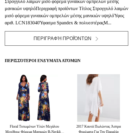
Στρογγυλό λαιμών μισό φόρεμα γυναικών ομπρελών μέσης
μανικιών υψηλόΠεριγραφή προϊόντων Τίτλος Στρογγυλό λαιμών
μισό φόρεμα γυναικών ομπρελών μέσης μανικιών υψηλόΎφος
αριθ. LCN183040Ύφασμα Spandex & πολυεστέραςΜ...
ΠΕΡΙΓΡΑΦΉ ΠΡΟΪΌΝΤΩΝ
ΠΕΡΙΣΣΌΤΕΡΟΙ ΕΝΔΎΜΑΤΑ ΑΤΌΜΩΝ
Τα
Floral Τυπωμένων Υλών Μεγάλου
2017 Καυτά Πωλώντας Άσπρα
Κ
ών
Μεγέθους Φόρεμα Μανικιών Β-Neckline
Φορέματα Για Την Παραλία
Ε