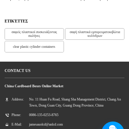
Μακρύ Για Τις Γυναίκες
ΕΤΙΚΈΤΤΕΣ
σαφείς πλαστικοί συσκευάζοντας
σαφή πλαστικά εμπορευματοκιβώτια
σωλήνες
κυλίνδρων
clear plastic cylinder containers
CONTACT US
China Cardboard Boxes Online Market
Address:
No. 11 Huan Fu Road, Shang Sha Management District, Chang An
Town, Dong Guan City, Guang Dong Province, China
Phone:
0086-135-0253-8765
E-Mail:
jamesauolcd@anlcd.com