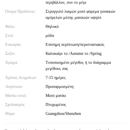
περιβάλλον, συν το μέγε
Όνομα Προϊόντος:
Στρογγυλό λαιμών μισό φόρεμα γυναικών
ομπρελών μέσης μανικιών υψηλό
Φύλο:
Θηλυκό
Στυλ:
μόδα
Ευκαιρία:
Επίσημη περίπτωση/περιστασιακός
Σεζόν:
Καλοκαίρι το /Autumn το /Spring
Χρώμα:
Τυποποιημένο μέγεθος ή το διάγραμμα
μεγέθους σας
Χρόνος δειγμάτων:
7-15 ημέρες
Λογότυπο:
Προσαρμοσμένη
Μανίκι στυλ:
Μισό μανίκι
Σχεδιασμός:
Πτυχωμένος
Θύρα:
Guangzhou/Shenzhen