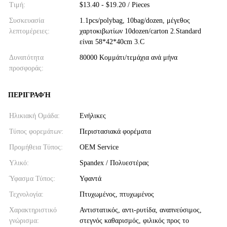
Τιμή:
$13.40 - $19.20 / Pieces
Συσκευασία
1.1pcs/polybag, 10bag/dozen, μέγεθος
λεπτομέρειες:
χαρτοκιβωτίων 10dozen/carton 2.Standard
είναι 58*42*40cm 3.C
Δυνατότητα
80000 Κομμάτι/τεμάχια ανά μήνα
προσφοράς:
ΠΕΡΙΓΡΑΦΉ
Ηλικιακή Ομάδα:
Ενήλικες
Τύπος φορεμάτων:
Περιστασιακά φορέματα
Προμήθεια Τύπος:
OEM Service
Υλικό:
Spandex / Πολυεστέρας
Ύφασμα Τύπος:
Υφαντά
Τεχνολογία:
Πτυχωμένος, πτυχωμένος
Χαρακτηριστικό
Αντιστατικός, αντι-ρυτίδα, αναπνεύσιμος,
γνώρισμα:
στεγνός καθαρισμός, φιλικός προς το