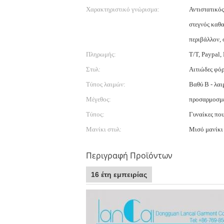
Χαρακτηριστικό γνώρισμα:
Αντιστατικός
στεγνός καθα
περιβάλλον, 
Πληρωμής:
T/T, Paypal,
Στυλ:
Αιτιώδες φό
Τύπος λαιμών:
Βαθύ Β - λαι
Μέγεθος:
προσαρμοσμέ
Τύπος:
Γυναίκες που
Μανίκι στυλ:
Μισό μανίκι
Περιγραφή Προϊόντων
16 έτη εμπειρίας