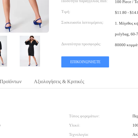
Ποσότητα παραγγελίας min:
100 Piece / Τ
Τιμή:
Συσκευασία λεπτομέρειες:
1. Μέγεθος κιβωτίων:
polybag, 60-7
Δυνατότητα προσφοράς:
80000 κομμάτ
ΕΠΙΚΟΙΝΩΝΉΣΤΕ
 Προϊόντων
Αξιολογήσεις & Κριτικές
Τύπος φορεμάτων:
Πε
e
Υλικό:
10
Τεχνολογία:
Απ