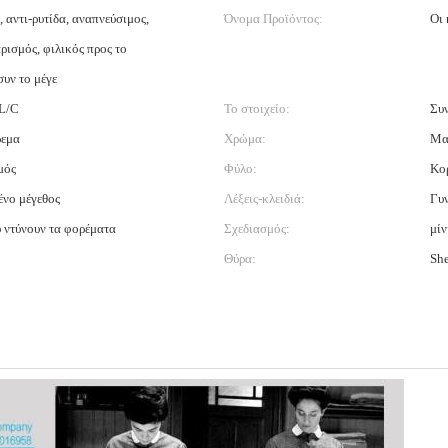
, αντι-ρυτίδα, αναπνεύσιμος,
Όνομα Προϊόντος:
Οι 
ρισμός, φιλικός προς το
συν το μέγε
 L/C
Το στοιχείο:
Συ
ρεμα
Χρώμα:
Μα
μός
Φύλο:
Κο
νο μέγεθος
Λέξεις-κλειδιά:
Γυν
 ντύνουν τα φορέματα
Σχεδιασμός:
μίν
Θύρα:
Sh