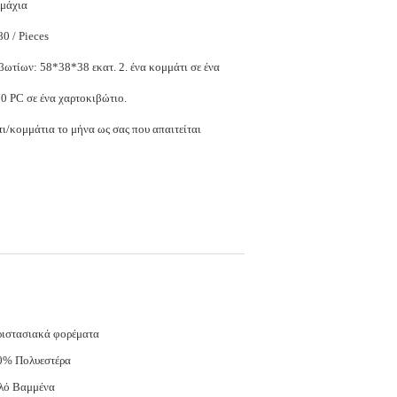
εμάχια
$11.80 - $14.80 / Pieces
 58*38*38 εκατ. 2. ένα κομμάτι σε ένα
0 PC σε ένα χαρτοκιβώτιο.
ι/κομμάτια το μήνα ως σας που απαιτείται
ριστασιακά φορέματα
0% Πολυεστέρα
λό Βαμμένα