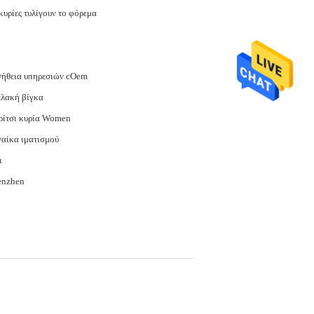
κυρίες τυλίγουν το φόρεμα
νήθεια υπηρεσιών cOem
λακή βίγκα
ρίτσι κυρία Women
αίκα ιματισμού
ι
enzhen