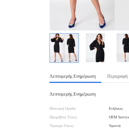
Λεπτομερής Ενημέρωση
Περιγραφή
Λεπτομερής Ενημέρωση
Ηλικιακή Ομάδα:
Ενήλικες
Προμήθεια Τύπος:
OEM Servic
Ύφασμα Τύπος:
Υφαντά