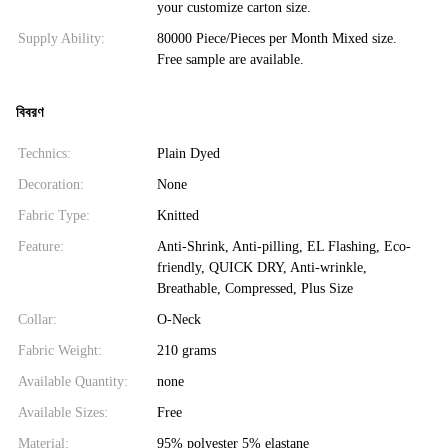
your customize carton size.
Supply Ability:
80000 Piece/Pieces per Month Mixed size.
Free sample are available.
বিবরণ
Technics:
Plain Dyed
Decoration:
None
Fabric Type:
Knitted
Feature:
Anti-Shrink, Anti-pilling, EL Flashing, Eco-
friendly, QUICK DRY, Anti-wrinkle,
Breathable, Compressed, Plus Size
Collar:
O-Neck
Fabric Weight:
210 grams
Available Quantity:
none
Available Sizes:
Free
Material:
95% polyester 5% elastane