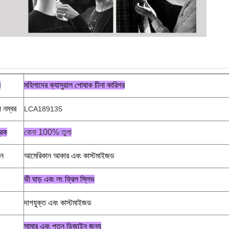
ব
মহিলাদের ক্যাসুয়াল পোষাক চীনা কারিগর
ল নম্বর
LCA189135
রিক
বোনা 100% তুলা
ন
আমেরিকান আকার এবং কাস্টমাইজড
ভী ঘাড় এবং লং ফ্রিল স্লিভ
দাগযুক্ত এবং কাস্টমাইজড
সামার এবং পতন ডিজাইন জন্য