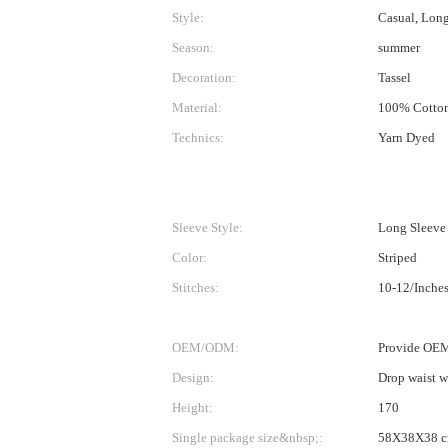
Style:
Casual, Long 
Season:
summer
Decoration:
Tassel
Material:
100% Cotto
Technics:
Yarn Dyed
Sleeve Style:
Long Sleeve
Color:
Striped
Stitches:
10-12/Inche
OEM/ODM:
Provide OE
Design:
Drop waist wi
Height:
170
Single package size&nbsp;:
58X38X38 