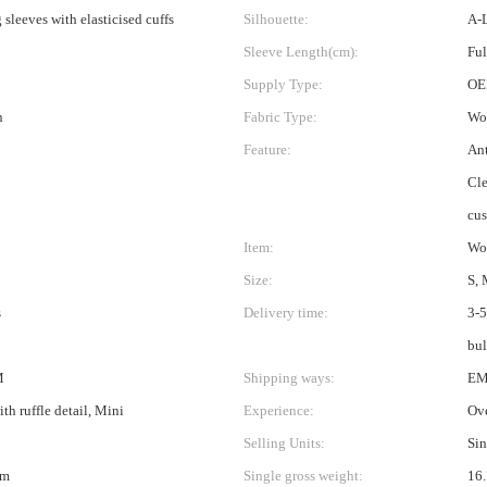
sleeves with elasticised cuffs
Silhouette:
A-
Sleeve Length(cm):
Ful
Supply Type:
OE
n
Fabric Type:
Wo
Feature:
Ant
Cle
cus
Item:
Wo
Size:
S, 
s
Delivery time:
3-5
bul
M
Shipping ways:
EM
th ruffle detail, Mini
Experience:
Ove
Selling Units:
Sin
cm
Single gross weight:
16.