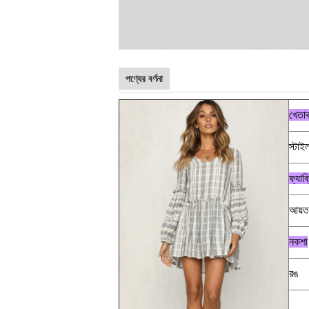
পণ্যের বর্ণনা
খেতা
স্টাই
ফ্যাব্
আয়ত
নকশা
রঙ