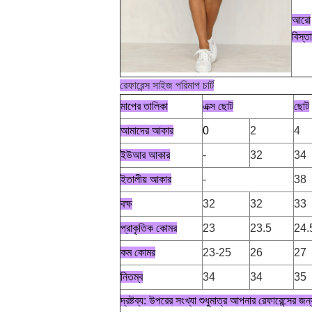
আরো
বিস্ত
রেফারেন্স সাইজ পরিমাপ চার্ট
মাপের তালিকা
এক্স ছোট
ছোট
আমাদের আকার
0
2
4
ইউআর আকার
-
32
34
ইতালীয় আকার
-
38
বক্ষ
32
32
33
প্রাকৃতিক কোমর
23
23.5
24.
কম কোমর
23-25
26
27
নিতম্ব
34
34
35
দ্রষ্টব্য: উপরের সংখ্যা শুধুমাত্র আপনার রেফারেন্সের জ