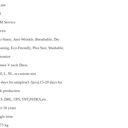
Line
l
M Service
ven
i-Static, Anti-Wrinkle, Breathable, Dry
aning, Eco-Friendly, Plus Size, Washable,
tomize
men V neck Dress
M, L, XL, or custom size
 days for samples(1-3pcs),15-20 days for
k production
S ,DHL, UPS, TNT,FEDEX,etc
r 18 years
gle item
75 kg