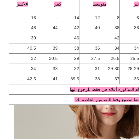
ير
متوسط
كبير
X-كبير
16
-
14
12
8
6
46
44
42
40
38
36
30
46
42
40.5
39
38
36
34
34
32
30.5
29
27.5
26.5
25.5
34
33
32
31
29-30
28-29
42.5
41
39.5
38
37
36
م المذكورة أعلاه هي فقط للرجوع اليها
ضا لتصنيع وفقا للتصاميم الخاصة بك!