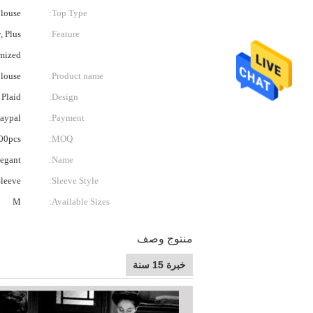
Blouse
Top Type:
, Plus
Feature:
omized
louse
Product name:
 Plaid
Design:
Paypal
Payment:
00pcs
MOQ:
legant
Name:
Sleeve
Sleeve Style:
M
Available Sizes:
منتوج وصف
خبرة 15 سنة