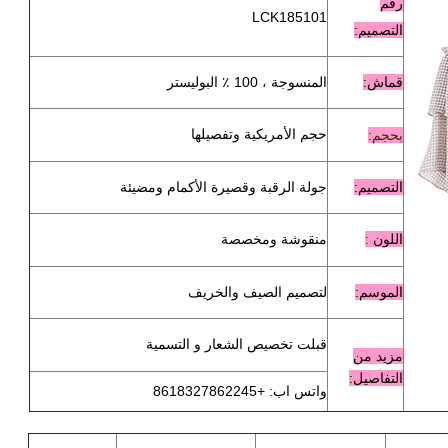
رقم
LCK185101
التصميم:
قماش:
المنسوجة ، 100 ٪ البوليستر
حجم الأمريكية وتفصيلها
بحجم:
التصميم:
جولة الرقبة وقصيرة الأكمام ومضيئة
اللون
:
منقوشة ومخصصة
الموسم:
لتصميم الصيف والخريف
قبلت تخصيص الشعار و التسمية
مزيد من
التفاصيل:
واتس اب: +8618327862245