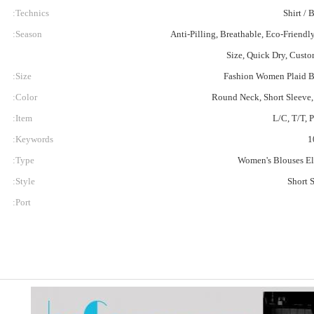
Technics:
Shirt / 
Season:
Anti-Pilling, Breathable, Eco-Friendly
Size, Quick Dry, Cust
Size:
Fashion Women Plaid B
Color:
Round Neck, Short Sleeve,
Item:
L/C, T/T, 
Keywords:
1
Type:
Women's Blouses E
Style:
Short 
Port: