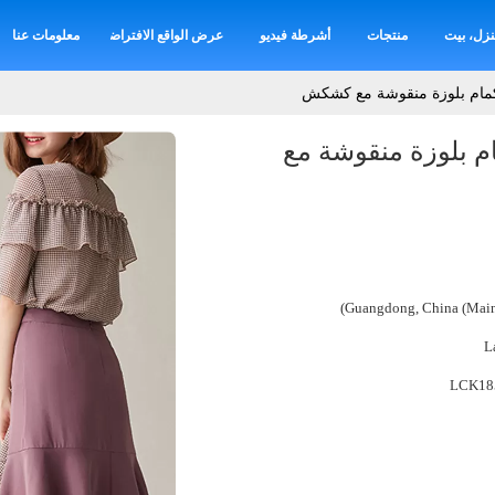
نزل، بيت
منتجات
أشرطة فيديو
عرض الواقع الافتراضي
معلومات عنا
كمام بلوزة منقوشة مع كشكش
م بلوزة منقوشة مع
Guangdong, China (Main
L
LCK18