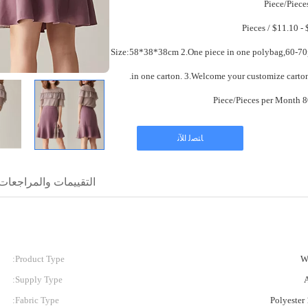
$9
1.Box Size:58*38*38cm 2.One piece in one polybag,60-70pcs
in one carton. 3.Welcome your customize carto
80000 
ﺎﺘﺼﻟ ﺍﻶﻧ
التقييمات والمراجعات
Product Type:
W
Supply Type:
Fabric Type: