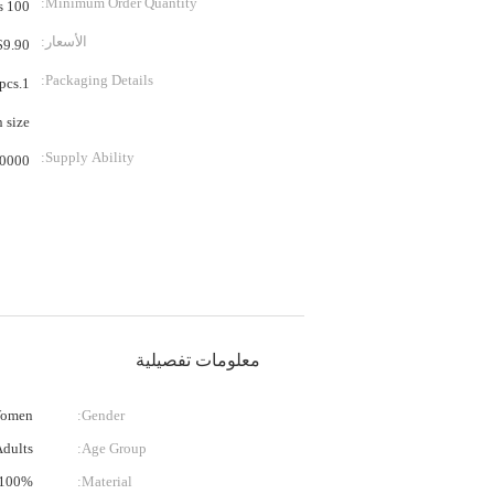
Minimum Order Quantity:
100 Piece/Pieces
الأسعار:
.90 - $11.10 / Pieces
Packaging Details:
n size.
Supply Ability:
Piece/Pieces per Month
معلومات تفصيلية
omen
Gender:
Adults
Age Group:
100% Polyester
Material: