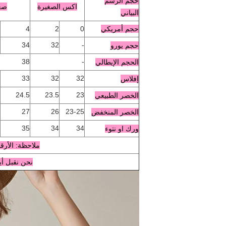
حجم الرسم
اكس الصغيرة
صغ
البياني
حجم أمريكي
0
2
4
34
32
-
حجم يورو
38
-
الحجم الإيطالي
33
32
32
إفلاس
24.5
23.5
23
الخصر الطبيعي
27
26
23-25
الخصر المنخفض
35
34
34
ورك او نتوء
ملاحظة: الأرقا
نحن نقبل أي